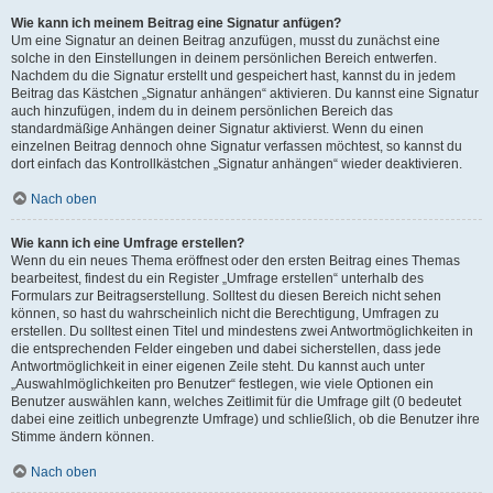
Wie kann ich meinem Beitrag eine Signatur anfügen?
Um eine Signatur an deinen Beitrag anzufügen, musst du zunächst eine
solche in den Einstellungen in deinem persönlichen Bereich entwerfen.
Nachdem du die Signatur erstellt und gespeichert hast, kannst du in jedem
Beitrag das Kästchen „Signatur anhängen“ aktivieren. Du kannst eine Signatur
auch hinzufügen, indem du in deinem persönlichen Bereich das
standardmäßige Anhängen deiner Signatur aktivierst. Wenn du einen
einzelnen Beitrag dennoch ohne Signatur verfassen möchtest, so kannst du
dort einfach das Kontrollkästchen „Signatur anhängen“ wieder deaktivieren.
Nach oben
Wie kann ich eine Umfrage erstellen?
Wenn du ein neues Thema eröffnest oder den ersten Beitrag eines Themas
bearbeitest, findest du ein Register „Umfrage erstellen“ unterhalb des
Formulars zur Beitragserstellung. Solltest du diesen Bereich nicht sehen
können, so hast du wahrscheinlich nicht die Berechtigung, Umfragen zu
erstellen. Du solltest einen Titel und mindestens zwei Antwortmöglichkeiten in
die entsprechenden Felder eingeben und dabei sicherstellen, dass jede
Antwortmöglichkeit in einer eigenen Zeile steht. Du kannst auch unter
„Auswahlmöglichkeiten pro Benutzer“ festlegen, wie viele Optionen ein
Benutzer auswählen kann, welches Zeitlimit für die Umfrage gilt (0 bedeutet
dabei eine zeitlich unbegrenzte Umfrage) und schließlich, ob die Benutzer ihre
Stimme ändern können.
Nach oben