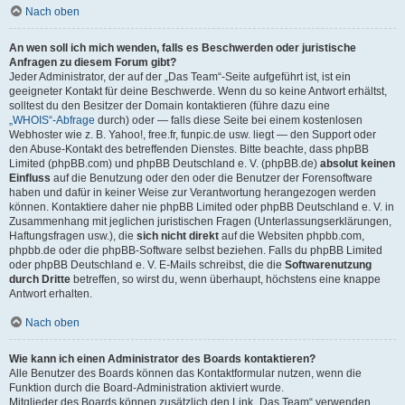
Nach oben
An wen soll ich mich wenden, falls es Beschwerden oder juristische
Anfragen zu diesem Forum gibt?
Jeder Administrator, der auf der „Das Team“-Seite aufgeführt ist, ist ein
geeigneter Kontakt für deine Beschwerde. Wenn du so keine Antwort erhältst,
solltest du den Besitzer der Domain kontaktieren (führe dazu eine
„WHOIS“-Abfrage
durch) oder — falls diese Seite bei einem kostenlosen
Webhoster wie z. B. Yahoo!, free.fr, funpic.de usw. liegt — den Support oder
den Abuse-Kontakt des betreffenden Dienstes. Bitte beachte, dass phpBB
Limited (phpBB.com) und phpBB Deutschland e. V. (phpBB.de)
absolut keinen
Einfluss
auf die Benutzung oder den oder die Benutzer der Forensoftware
haben und dafür in keiner Weise zur Verantwortung herangezogen werden
können. Kontaktiere daher nie phpBB Limited oder phpBB Deutschland e. V. in
Zusammenhang mit jeglichen juristischen Fragen (Unterlassungserklärungen,
Haftungsfragen usw.), die
sich nicht direkt
auf die Websiten phpbb.com,
phpbb.de oder die phpBB-Software selbst beziehen. Falls du phpBB Limited
oder phpBB Deutschland e. V. E-Mails schreibst, die die
Softwarenutzung
durch Dritte
betreffen, so wirst du, wenn überhaupt, höchstens eine knappe
Antwort erhalten.
Nach oben
Wie kann ich einen Administrator des Boards kontaktieren?
Alle Benutzer des Boards können das Kontaktformular nutzen, wenn die
Funktion durch die Board-Administration aktiviert wurde.
Mitglieder des Boards können zusätzlich den Link „Das Team“ verwenden.