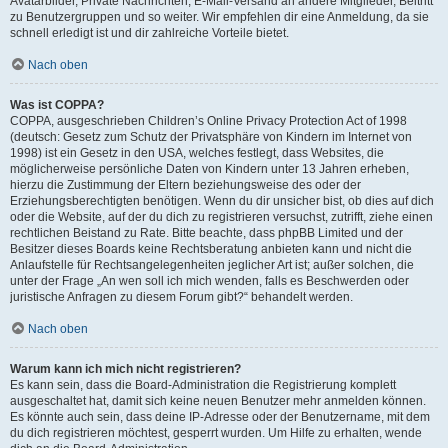
Avatarbilder, Private Nachrichten, E-Mail-Versand an andere Mitglieder, Beitritt
zu Benutzergruppen und so weiter. Wir empfehlen dir eine Anmeldung, da sie
schnell erledigt ist und dir zahlreiche Vorteile bietet.
Nach oben
Was ist COPPA?
COPPA, ausgeschrieben Children’s Online Privacy Protection Act of 1998
(deutsch: Gesetz zum Schutz der Privatsphäre von Kindern im Internet von
1998) ist ein Gesetz in den USA, welches festlegt, dass Websites, die
möglicherweise persönliche Daten von Kindern unter 13 Jahren erheben,
hierzu die Zustimmung der Eltern beziehungsweise des oder der
Erziehungsberechtigten benötigen. Wenn du dir unsicher bist, ob dies auf dich
oder die Website, auf der du dich zu registrieren versuchst, zutrifft, ziehe einen
rechtlichen Beistand zu Rate. Bitte beachte, dass phpBB Limited und der
Besitzer dieses Boards keine Rechtsberatung anbieten kann und nicht die
Anlaufstelle für Rechtsangelegenheiten jeglicher Art ist; außer solchen, die
unter der Frage „An wen soll ich mich wenden, falls es Beschwerden oder
juristische Anfragen zu diesem Forum gibt?“ behandelt werden.
Nach oben
Warum kann ich mich nicht registrieren?
Es kann sein, dass die Board-Administration die Registrierung komplett
ausgeschaltet hat, damit sich keine neuen Benutzer mehr anmelden können.
Es könnte auch sein, dass deine IP-Adresse oder der Benutzername, mit dem
du dich registrieren möchtest, gesperrt wurden. Um Hilfe zu erhalten, wende