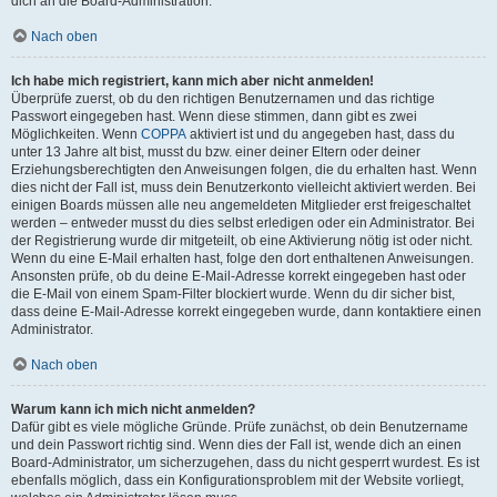
dich an die Board-Administration.
Nach oben
Ich habe mich registriert, kann mich aber nicht anmelden!
Überprüfe zuerst, ob du den richtigen Benutzernamen und das richtige
Passwort eingegeben hast. Wenn diese stimmen, dann gibt es zwei
Möglichkeiten. Wenn
COPPA
aktiviert ist und du angegeben hast, dass du
unter 13 Jahre alt bist, musst du bzw. einer deiner Eltern oder deiner
Erziehungsberechtigten den Anweisungen folgen, die du erhalten hast. Wenn
dies nicht der Fall ist, muss dein Benutzerkonto vielleicht aktiviert werden. Bei
einigen Boards müssen alle neu angemeldeten Mitglieder erst freigeschaltet
werden – entweder musst du dies selbst erledigen oder ein Administrator. Bei
der Registrierung wurde dir mitgeteilt, ob eine Aktivierung nötig ist oder nicht.
Wenn du eine E-Mail erhalten hast, folge den dort enthaltenen Anweisungen.
Ansonsten prüfe, ob du deine E-Mail-Adresse korrekt eingegeben hast oder
die E-Mail von einem Spam-Filter blockiert wurde. Wenn du dir sicher bist,
dass deine E-Mail-Adresse korrekt eingegeben wurde, dann kontaktiere einen
Administrator.
Nach oben
Warum kann ich mich nicht anmelden?
Dafür gibt es viele mögliche Gründe. Prüfe zunächst, ob dein Benutzername
und dein Passwort richtig sind. Wenn dies der Fall ist, wende dich an einen
Board-Administrator, um sicherzugehen, dass du nicht gesperrt wurdest. Es ist
ebenfalls möglich, dass ein Konfigurationsproblem mit der Website vorliegt,