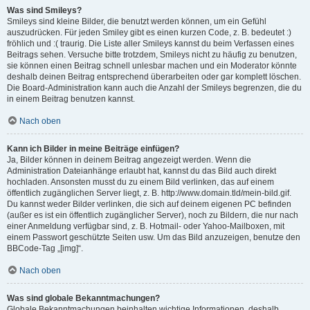
Was sind Smileys?
Smileys sind kleine Bilder, die benutzt werden können, um ein Gefühl
auszudrücken. Für jeden Smiley gibt es einen kurzen Code, z. B. bedeutet :)
fröhlich und :( traurig. Die Liste aller Smileys kannst du beim Verfassen eines
Beitrags sehen. Versuche bitte trotzdem, Smileys nicht zu häufig zu benutzen,
sie können einen Beitrag schnell unlesbar machen und ein Moderator könnte
deshalb deinen Beitrag entsprechend überarbeiten oder gar komplett löschen.
Die Board-Administration kann auch die Anzahl der Smileys begrenzen, die du
in einem Beitrag benutzen kannst.
Nach oben
Kann ich Bilder in meine Beiträge einfügen?
Ja, Bilder können in deinem Beitrag angezeigt werden. Wenn die
Administration Dateianhänge erlaubt hat, kannst du das Bild auch direkt
hochladen. Ansonsten musst du zu einem Bild verlinken, das auf einem
öffentlich zugänglichen Server liegt, z. B. http://www.domain.tld/mein-bild.gif.
Du kannst weder Bilder verlinken, die sich auf deinem eigenen PC befinden
(außer es ist ein öffentlich zugänglicher Server), noch zu Bildern, die nur nach
einer Anmeldung verfügbar sind, z. B. Hotmail- oder Yahoo-Mailboxen, mit
einem Passwort geschützte Seiten usw. Um das Bild anzuzeigen, benutze den
BBCode-Tag „[img]“.
Nach oben
Was sind globale Bekanntmachungen?
Globale Bekanntmachungen beinhalten wichtige Informationen, deshalb