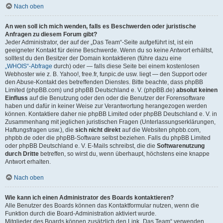
Nach oben
An wen soll ich mich wenden, falls es Beschwerden oder juristische
Anfragen zu diesem Forum gibt?
Jeder Administrator, der auf der „Das Team“-Seite aufgeführt ist, ist ein
geeigneter Kontakt für deine Beschwerde. Wenn du so keine Antwort erhältst,
solltest du den Besitzer der Domain kontaktieren (führe dazu eine
„WHOIS“-Abfrage
durch) oder — falls diese Seite bei einem kostenlosen
Webhoster wie z. B. Yahoo!, free.fr, funpic.de usw. liegt — den Support oder
den Abuse-Kontakt des betreffenden Dienstes. Bitte beachte, dass phpBB
Limited (phpBB.com) und phpBB Deutschland e. V. (phpBB.de)
absolut keinen
Einfluss
auf die Benutzung oder den oder die Benutzer der Forensoftware
haben und dafür in keiner Weise zur Verantwortung herangezogen werden
können. Kontaktiere daher nie phpBB Limited oder phpBB Deutschland e. V. in
Zusammenhang mit jeglichen juristischen Fragen (Unterlassungserklärungen,
Haftungsfragen usw.), die
sich nicht direkt
auf die Websiten phpbb.com,
phpbb.de oder die phpBB-Software selbst beziehen. Falls du phpBB Limited
oder phpBB Deutschland e. V. E-Mails schreibst, die die
Softwarenutzung
durch Dritte
betreffen, so wirst du, wenn überhaupt, höchstens eine knappe
Antwort erhalten.
Nach oben
Wie kann ich einen Administrator des Boards kontaktieren?
Alle Benutzer des Boards können das Kontaktformular nutzen, wenn die
Funktion durch die Board-Administration aktiviert wurde.
Mitglieder des Boards können zusätzlich den Link „Das Team“ verwenden.