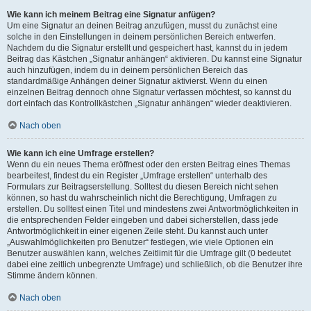
Wie kann ich meinem Beitrag eine Signatur anfügen?
Um eine Signatur an deinen Beitrag anzufügen, musst du zunächst eine
solche in den Einstellungen in deinem persönlichen Bereich entwerfen.
Nachdem du die Signatur erstellt und gespeichert hast, kannst du in jedem
Beitrag das Kästchen „Signatur anhängen“ aktivieren. Du kannst eine Signatur
auch hinzufügen, indem du in deinem persönlichen Bereich das
standardmäßige Anhängen deiner Signatur aktivierst. Wenn du einen
einzelnen Beitrag dennoch ohne Signatur verfassen möchtest, so kannst du
dort einfach das Kontrollkästchen „Signatur anhängen“ wieder deaktivieren.
Nach oben
Wie kann ich eine Umfrage erstellen?
Wenn du ein neues Thema eröffnest oder den ersten Beitrag eines Themas
bearbeitest, findest du ein Register „Umfrage erstellen“ unterhalb des
Formulars zur Beitragserstellung. Solltest du diesen Bereich nicht sehen
können, so hast du wahrscheinlich nicht die Berechtigung, Umfragen zu
erstellen. Du solltest einen Titel und mindestens zwei Antwortmöglichkeiten in
die entsprechenden Felder eingeben und dabei sicherstellen, dass jede
Antwortmöglichkeit in einer eigenen Zeile steht. Du kannst auch unter
„Auswahlmöglichkeiten pro Benutzer“ festlegen, wie viele Optionen ein
Benutzer auswählen kann, welches Zeitlimit für die Umfrage gilt (0 bedeutet
dabei eine zeitlich unbegrenzte Umfrage) und schließlich, ob die Benutzer ihre
Stimme ändern können.
Nach oben