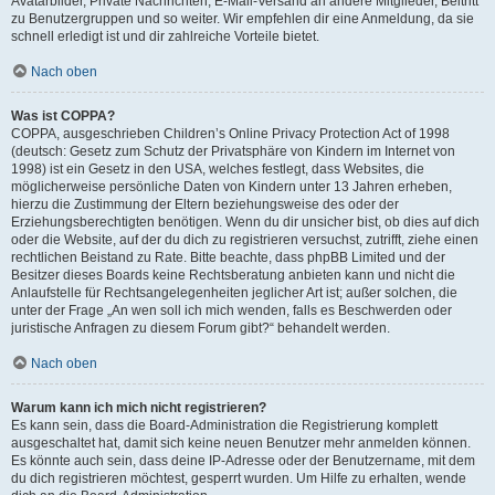
Avatarbilder, Private Nachrichten, E-Mail-Versand an andere Mitglieder, Beitritt
zu Benutzergruppen und so weiter. Wir empfehlen dir eine Anmeldung, da sie
schnell erledigt ist und dir zahlreiche Vorteile bietet.
Nach oben
Was ist COPPA?
COPPA, ausgeschrieben Children’s Online Privacy Protection Act of 1998
(deutsch: Gesetz zum Schutz der Privatsphäre von Kindern im Internet von
1998) ist ein Gesetz in den USA, welches festlegt, dass Websites, die
möglicherweise persönliche Daten von Kindern unter 13 Jahren erheben,
hierzu die Zustimmung der Eltern beziehungsweise des oder der
Erziehungsberechtigten benötigen. Wenn du dir unsicher bist, ob dies auf dich
oder die Website, auf der du dich zu registrieren versuchst, zutrifft, ziehe einen
rechtlichen Beistand zu Rate. Bitte beachte, dass phpBB Limited und der
Besitzer dieses Boards keine Rechtsberatung anbieten kann und nicht die
Anlaufstelle für Rechtsangelegenheiten jeglicher Art ist; außer solchen, die
unter der Frage „An wen soll ich mich wenden, falls es Beschwerden oder
juristische Anfragen zu diesem Forum gibt?“ behandelt werden.
Nach oben
Warum kann ich mich nicht registrieren?
Es kann sein, dass die Board-Administration die Registrierung komplett
ausgeschaltet hat, damit sich keine neuen Benutzer mehr anmelden können.
Es könnte auch sein, dass deine IP-Adresse oder der Benutzername, mit dem
du dich registrieren möchtest, gesperrt wurden. Um Hilfe zu erhalten, wende