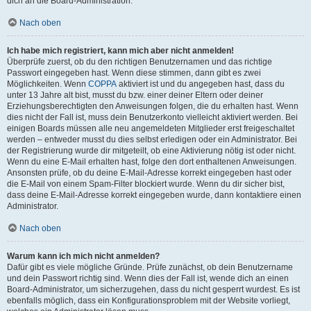
dich an die Board-Administration.
Nach oben
Ich habe mich registriert, kann mich aber nicht anmelden!
Überprüfe zuerst, ob du den richtigen Benutzernamen und das richtige
Passwort eingegeben hast. Wenn diese stimmen, dann gibt es zwei
Möglichkeiten. Wenn
COPPA
aktiviert ist und du angegeben hast, dass du
unter 13 Jahre alt bist, musst du bzw. einer deiner Eltern oder deiner
Erziehungsberechtigten den Anweisungen folgen, die du erhalten hast. Wenn
dies nicht der Fall ist, muss dein Benutzerkonto vielleicht aktiviert werden. Bei
einigen Boards müssen alle neu angemeldeten Mitglieder erst freigeschaltet
werden – entweder musst du dies selbst erledigen oder ein Administrator. Bei
der Registrierung wurde dir mitgeteilt, ob eine Aktivierung nötig ist oder nicht.
Wenn du eine E-Mail erhalten hast, folge den dort enthaltenen Anweisungen.
Ansonsten prüfe, ob du deine E-Mail-Adresse korrekt eingegeben hast oder
die E-Mail von einem Spam-Filter blockiert wurde. Wenn du dir sicher bist,
dass deine E-Mail-Adresse korrekt eingegeben wurde, dann kontaktiere einen
Administrator.
Nach oben
Warum kann ich mich nicht anmelden?
Dafür gibt es viele mögliche Gründe. Prüfe zunächst, ob dein Benutzername
und dein Passwort richtig sind. Wenn dies der Fall ist, wende dich an einen
Board-Administrator, um sicherzugehen, dass du nicht gesperrt wurdest. Es ist
ebenfalls möglich, dass ein Konfigurationsproblem mit der Website vorliegt,