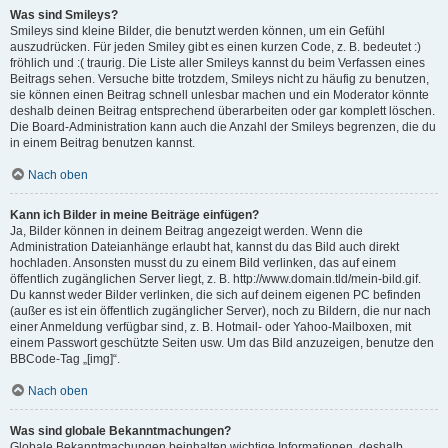
Was sind Smileys?
Smileys sind kleine Bilder, die benutzt werden können, um ein Gefühl
auszudrücken. Für jeden Smiley gibt es einen kurzen Code, z. B. bedeutet :)
fröhlich und :( traurig. Die Liste aller Smileys kannst du beim Verfassen eines
Beitrags sehen. Versuche bitte trotzdem, Smileys nicht zu häufig zu benutzen,
sie können einen Beitrag schnell unlesbar machen und ein Moderator könnte
deshalb deinen Beitrag entsprechend überarbeiten oder gar komplett löschen.
Die Board-Administration kann auch die Anzahl der Smileys begrenzen, die du
in einem Beitrag benutzen kannst.
Nach oben
Kann ich Bilder in meine Beiträge einfügen?
Ja, Bilder können in deinem Beitrag angezeigt werden. Wenn die
Administration Dateianhänge erlaubt hat, kannst du das Bild auch direkt
hochladen. Ansonsten musst du zu einem Bild verlinken, das auf einem
öffentlich zugänglichen Server liegt, z. B. http://www.domain.tld/mein-bild.gif.
Du kannst weder Bilder verlinken, die sich auf deinem eigenen PC befinden
(außer es ist ein öffentlich zugänglicher Server), noch zu Bildern, die nur nach
einer Anmeldung verfügbar sind, z. B. Hotmail- oder Yahoo-Mailboxen, mit
einem Passwort geschützte Seiten usw. Um das Bild anzuzeigen, benutze den
BBCode-Tag „[img]“.
Nach oben
Was sind globale Bekanntmachungen?
Globale Bekanntmachungen beinhalten wichtige Informationen, deshalb