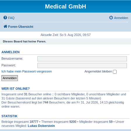
Medical GmbH
FAQ
Anmelden
Foren-Übersicht
Aktuelle Zeit: So 9. Aug 2026, 09:57
Dieses Board hat keine Foren.
ANMELDEN
Benutzername:
Passwort:
Ich habe mein Passwort vergessen
Angemeldet bleiben
WER IST ONLINE?
Insgesamt sind
31
Besucher online :: 0 sichtbare Mitglieder, 0 unsichtbare Mitglieder und
31 Gäste (basierend auf den aktiven Besuchern der letzten 5 Minuten)
Der Besucherrekord liegt bei
744
Besuchern, die am Fr 31. Jul 2026, 14:13 gleichzeitig
online waren.
STATISTIK
Beiträge insgesamt
18777
• Themen insgesamt
9200
• Mitglieder insgesamt
59
• Unser
neuestes Mitglied:
Lukas Doberstein